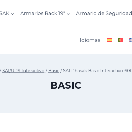
ASAK
Armarios Rack 19″
Armario de Segurida
Idiomas
/
SAI/UPS Interactivo
/
Basic
/
SAI Phasak Basic Interactivo 60
BASIC