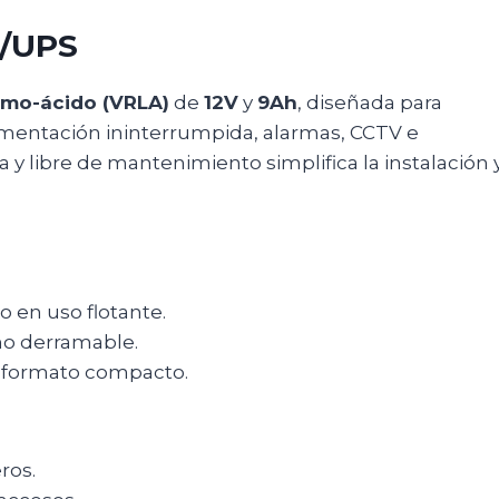
I/UPS
omo-ácido (VRLA)
de
12V
y
9Ah
, diseñada para
limentación ininterrumpida, alarmas, CCTV e
y libre de mantenimiento simplifica la instalación 
 en uso flotante.
 no derramable.
u formato compacto.
ros.