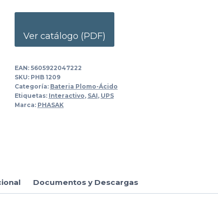
Ver catálogo (PDF)
EAN:
5605922047222
SKU:
PHB 1209
Categoría:
Bateria Plomo-Ácido
Etiquetas:
Interactivo
,
SAI
,
UPS
Marca:
PHASAK
cional
Documentos y Descargas