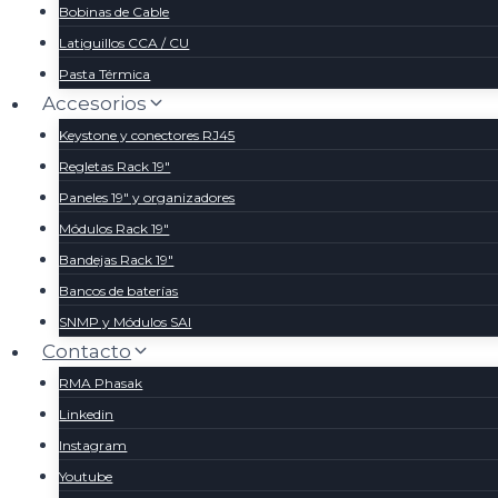
Bobinas de Cable
Latiguillos CCA / CU
Pasta Térmica
Accesorios
Keystone y conectores RJ45
Regletas Rack 19″
Paneles 19″ y organizadores
Módulos Rack 19″
Bandejas Rack 19″
Bancos de baterías
SNMP y Módulos SAI
Contacto
RMA Phasak
Linkedin
Instagram
Youtube