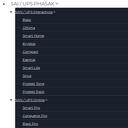
Saltar
SAI / UPS PHASAK
al
SAIS / UPS Interactivos
contenido
Basic
Ottima
Smart Home
Kryptos
Compact
Esential
Smart Lite
Sirius
Protekt Torre
Protekt Rack
SAIS / UPS Online
Smart Pro
Conqueror Pro
Basic Pro