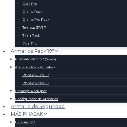
Gate Pro
Online Rack
Online Pro Rack
Tempus 3P/3P
Titán Rack
Dual Pro
Armarios Rack 19″
PHASAK PRO 19″ (Suelo)
Armarios Rack Murales
PHASAK Pro 19″
PHASAK Eco 19″
Catálogo Rack (pdf)
Configurador de Armarios
Armario de Seguridad
MÁS PHASAK
Baterías 12V