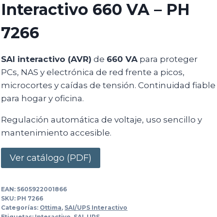
Interactivo 660 VA – PH
7266
SAI interactivo (AVR)
de
660 VA
para proteger
PCs, NAS y electrónica de red frente a picos,
microcortes y caídas de tensión. Continuidad fiable
para hogar y oficina.
Regulación automática de voltaje, uso sencillo y
mantenimiento accesible.
Ver catálogo (PDF)
EAN:
5605922001866
SKU:
PH 7266
Categorías:
Ottima
,
SAI/UPS Interactivo
Etiquetas:
Interactivo
,
SAI
,
UPS