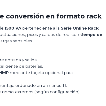
le conversión en formato rack
 de
1500 VA
perteneciente a la
Serie Online Rack
.
luctuaciones, picos y caídas de red, con
tiempo de
argas sensibles.
re entrada y salida.
teligente de baterías.
NMP
mediante tarjeta opcional para
ontaje ordenado en armarios TI.
y packs
externos (según configuración).