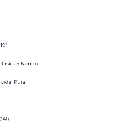
19"
fásica + Neutro
suidal Pura
 9Ah