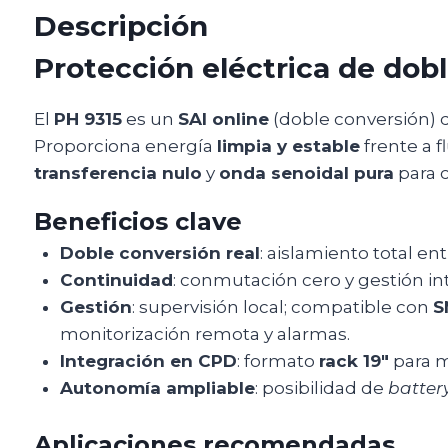
Descripción
Protección eléctrica de dob
El
PH 9315
es un
SAI online
(doble conversión)
Proporciona energía
limpia y estable
frente a f
transferencia nulo
y
onda senoidal pura
para c
Beneficios clave
Doble conversión real
: aislamiento total ent
Continuidad
: conmutación cero y gestión in
Gestión
: supervisión local; compatible con
S
monitorización remota y alarmas.
Integración en CPD
: formato
rack 19″
para m
Autonomía ampliable
: posibilidad de
batter
Aplicaciones recomendadas