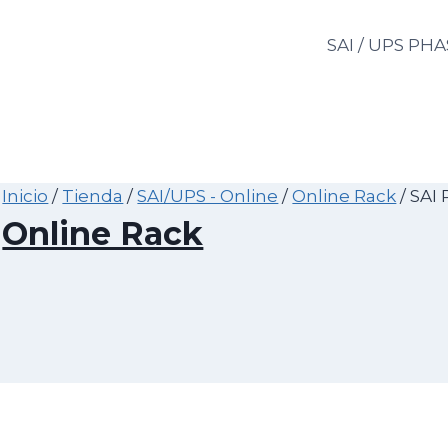
Saltar
al
SAI / UPS PH
contenido
Inicio
/
Tienda
/
SAI/UPS - Online
/
Online Rack
/
SAI 
Online Rack