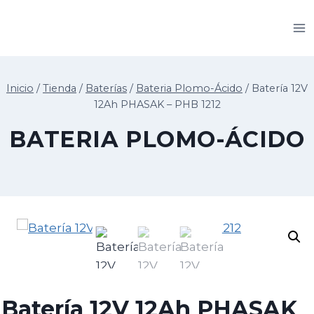
Saltar
al
contenido
Inicio
/
Tienda
/
Baterías
/
Bateria Plomo-Ácido
/
Batería 12V
12Ah PHASAK – PHB 1212
BATERIA PLOMO-ÁCIDO
Batería 12V 12Ah PHASAK