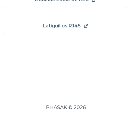
Latiguillos RJ45
PHASAK © 2026
Español
Português
(
Portugués, Portugal
)