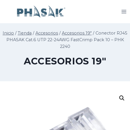
Saltar
al
contenido
Inicio
/
Tienda
/
Accesorios
/
Accesorios 19"
/
Conector RJ45
PHASAK Cat.6 UTP 22-24AWG FastCrimp Pack 10 – PHK
2240
ACCESORIOS 19"