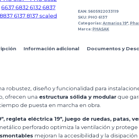
EAN:
5605922033119
SKU:
PHO 6137
Categorías:
Armarios 19"
,
Phas
Marca:
PHASAK
ipción
Información adicional
Documentos y Desc
 robustez, diseño y funcionalidad para instalacion
ío, ofrecen una
estructura sólida y modular
que gara
l tiempo de puesta en marcha en obra.
″, regleta eléctrica 19″, juego de ruedas, patas,
tálico perforado optimiza la ventilación y protege 
desmontables
mejoran la accesibilidad y la disipación 