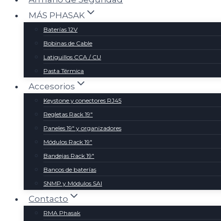
MÁS PHASAK
Baterías 12V
Bobinas de Cable
Latiguillos CCA / CU
Pasta Térmica
Accesorios
Keystone y conectores RJ45
Regletas Rack 19″
Paneles 19″ y organizadores
Módulos Rack 19″
Bandejas Rack 19″
Bancos de baterías
SNMP y Módulos SAI
Contacto
RMA Phasak