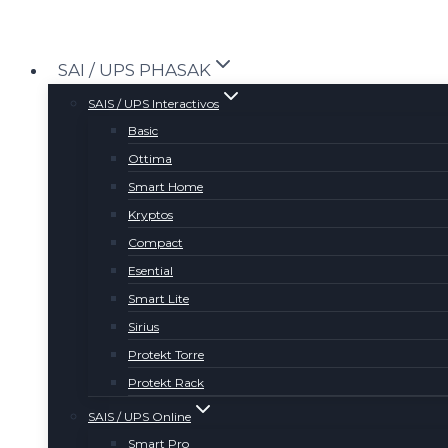
Saltar
al
SAI / UPS PHASAK
contenido
SAIS / UPS Interactivos
Basic
Ottima
Smart Home
Kryptos
Compact
Esential
Smart Lite
Sirius
Protekt Torre
Protekt Rack
SAIS / UPS Online
Smart Pro