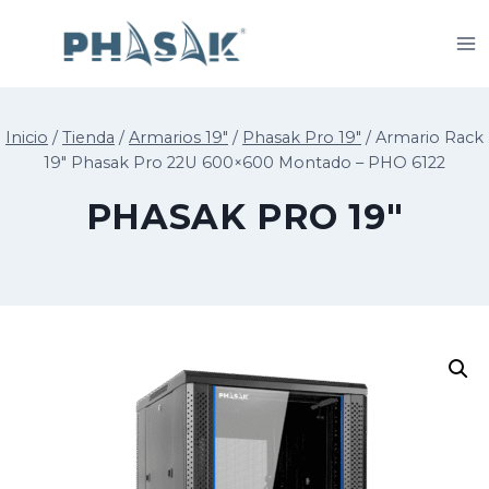
Saltar
al
contenido
Inicio
/
Tienda
/
Armarios 19"
/
Phasak Pro 19"
/
Armario Rack
19″ Phasak Pro 22U 600×600 Montado – PHO 6122
PHASAK PRO 19"