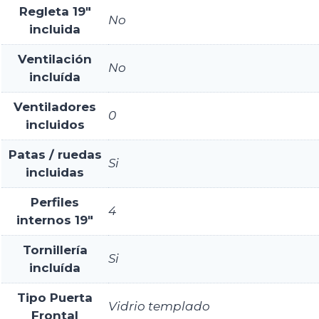
Regleta 19"
No
incluida
Ventilación
No
incluída
Ventiladores
0
incluidos
Patas / ruedas
Si
incluidas
Perfiles
4
internos 19"
Tornillería
Si
incluída
Tipo Puerta
Vidrio templado
Frontal