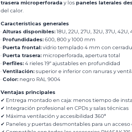
trasera microperforada
y los
paneles laterales d
del calor.
Características generales
·
Alturas disponibles:
18U, 22U, 27U, 32U, 37U, 42U,
·
Profundidades:
600, 800 y 1000 mm
·
Puerta frontal:
vidrio templado 4 mm con cerradu
·
Puerta trasera:
microperforada, apertura total
·
Perfiles:
4 rieles 19″ ajustables en profundidad
·
Ventilación:
superior e inferior con ranuras y ven
·
Color:
negro RAL 9004
Ventajas principales
✔ Entrega montado en caja: menos tiempo de instal
✔ Integración profesional en CPDs y salas técnicas
✔ Máxima ventilación y accesibilidad 360°
✔ Paneles y puertas desmontables para un acceso 
✔ Compatible con todos los accesorios PHASAK 19″