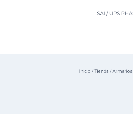
Saltar
al
SAI / UPS PH
contenido
Inicio
/
Tienda
/
Armarios 