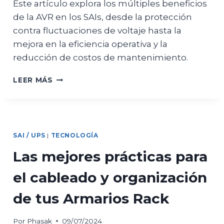
Este artículo explora los múltiples beneficios
de la AVR en los SAIs, desde la protección
contra fluctuaciones de voltaje hasta la
mejora en la eficiencia operativa y la
reducción de costos de mantenimiento.
BENEFICIOS
LEER MÁS
DE
LA
REGULACIÓN
AUTOMÁTICA
DE
SAI / UPS
|
TECNOLOGÍA
VOLTAJE
(AVR)
Las mejores prácticas para
EN
LOS
el cableado y organización
SAIS
de tus Armarios Rack
Por
Phasak
09/07/2024