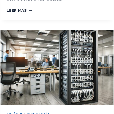
VENTAJAS
LEER MÁS
DE
USAR
PANELES
DE
TRANSFERENCIA
EN
INSTALACIONES
DE
RED
SAI / UPS
|
TECNOLOGÍA