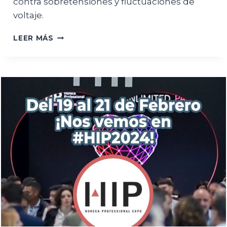
contra sobretensiones y fluctuaciones de
voltaje.
¿QUÉ
LEER MÁS
ES
UNA
TOMA
«SURGE
PROTECT»?