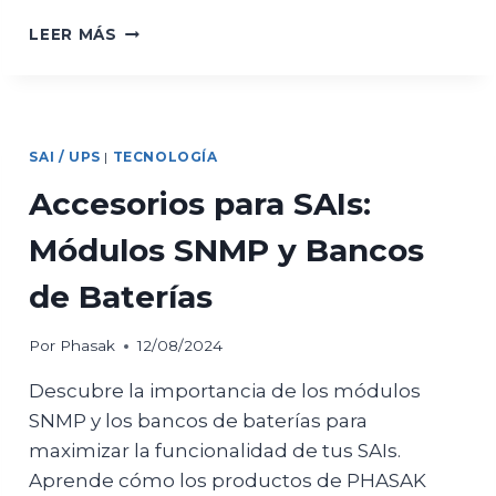
SOLUCIONES
LEER MÁS
DE
PHASAK
PARA
LA
PROTECCIÓN
SAI / UPS
|
TECNOLOGÍA
DE
EQUIPOS
Accesorios para SAIs:
DE
VIDEOVIGILANCIA
Módulos SNMP y Bancos
de Baterías
Por
Phasak
12/08/2024
Descubre la importancia de los módulos
SNMP y los bancos de baterías para
maximizar la funcionalidad de tus SAIs.
Aprende cómo los productos de PHASAK