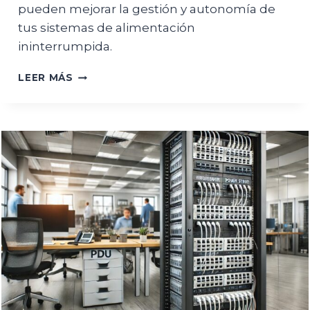
pueden mejorar la gestión y autonomía de
tus sistemas de alimentación
ininterrumpida.
ACCESORIOS
LEER MÁS
PARA
SAIS:
MÓDULOS
SNMP
Y
BANCOS
DE
BATERÍAS