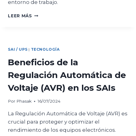
entorno de trabajo.
OPTIMIZA
LEER MÁS
EL
ESPACIO
Y
MEJORA
LA
SAI / UPS
|
TECNOLOGÍA
ACCESIBILIDAD
CON
Beneficios de la
MURALES
RACK
Regulación Automática de
19”
DE
Voltaje (AVR) en los SAIs
PHASAK
Por
Phasak
16/07/2024
La Regulación Automática de Voltaje (AVR) es
crucial para proteger y optimizar el
rendimiento de los equipos electrónicos.