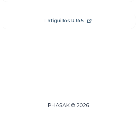
Latiguillos RJ45
PHASAK © 2026
Español
Português
(
Portugués, Portugal
)