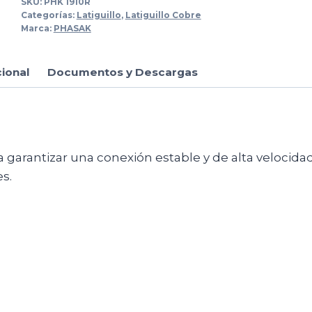
SKU:
PHK 1910R
Categorías:
Latiguillo
,
Latiguillo Cobre
Marca:
PHASAK
cional
Documentos y Descargas
 garantizar una conexión estable y de alta velocida
es.