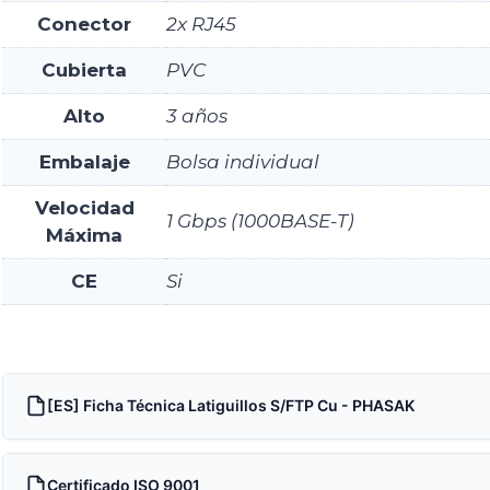
Conector
2x RJ45
Cubierta
PVC
Alto
3 años
Embalaje
Bolsa individual
Velocidad
1 Gbps (1000BASE-T)
Máxima
CE
Si
[ES] Ficha Técnica Latiguillos S/FTP Cu - PHASAK
Certificado ISO 9001