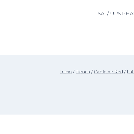
Saltar
al
SAI / UPS PH
contenido
Inicio
/
Tienda
/
Cable de Red
/
Lat