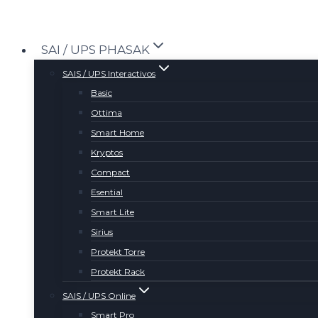
Saltar
al
SAI / UPS PHASAK
contenido
SAIS / UPS Interactivos
Basic
Ottima
Smart Home
Kryptos
Compact
Esential
Smart Lite
Sirius
Protekt Torre
Protekt Rack
SAIS / UPS Online
Smart Pro