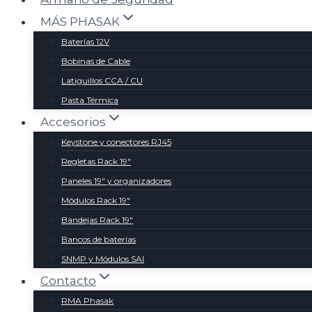
MÁS PHASAK
Baterías 12V
Bobinas de Cable
Latiguillos CCA / CU
Pasta Térmica
Accesorios
Keystone y conectores RJ45
Regletas Rack 19″
Paneles 19″ y organizadores
Módulos Rack 19″
Bandejas Rack 19″
Bancos de baterías
SNMP y Módulos SAI
Contacto
RMA Phasak