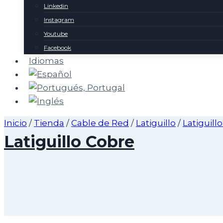
Linkedin
Instagram
Youtube
Facebook
Idiomas
Inicio
/
Tienda
/
Cable de Red
/
Latiguillo
/
Latiguill
Latiguillo Cobre