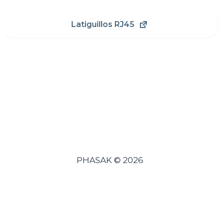
Latiguillos RJ45
PHASAK © 2026
Español
Português
(
Portugués, Portugal
)
English
(
Inglés
)