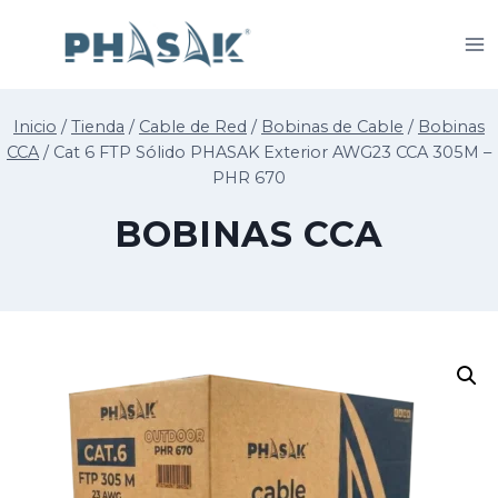
Saltar
al
contenido
Inicio
/
Tienda
/
Cable de Red
/
Bobinas de Cable
/
Bobinas
CCA
/
Cat 6 FTP Sólido PHASAK Exterior AWG23 CCA 305M –
PHR 670
BOBINAS CCA