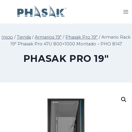
Saltar
al
contenido
Inicio
/
Tienda
/
Armarios 19"
/
Phasak Pro 19"
/
Armario Rack
19″ Phasak Pro 47U 800×1000 Montado – PHO 8147
PHASAK PRO 19"