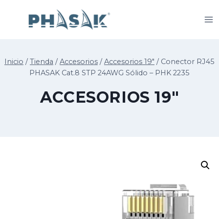
Saltar
al
contenido
Inicio
/
Tienda
/
Accesorios
/
Accesorios 19"
/
Conector RJ45
PHASAK Cat.8 STP 24AWG Sólido – PHK 2235
ACCESORIOS 19"