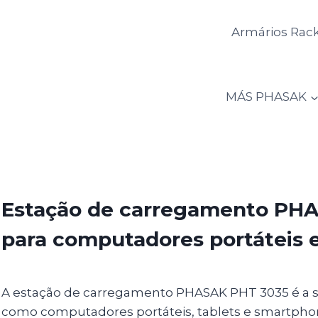
Skip
to
Armários Rack
content
MÁS PHASAK
Estação de carregamento PH
para computadores portáteis e
A estação de carregamento PHASAK PHT 3035 é a sol
como computadores portáteis, tablets e smartphone