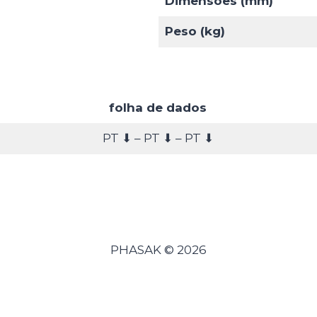
Dimensões (mm)
Peso (kg)
folha de dados
PT ⬇ – PT ⬇ – PT ⬇
PHASAK © 2026
Português