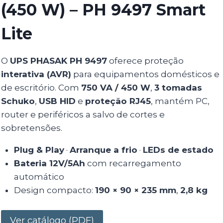
(450 W) – PH 9497 Smart
Lite
O
UPS PHASAK PH 9497
oferece proteção
interativa (AVR)
para equipamentos domésticos e
de escritório. Com
750 VA / 450 W
,
3 tomadas
Schuko
,
USB HID
e
proteção RJ45
, mantém PC,
router e periféricos a salvo de cortes e
sobretensões.
Plug & Play
·
Arranque a frio
·
LEDs de estado
Bateria 12V/5Ah
com recarregamento
automático
Design compacto:
190 × 90 × 235 mm
,
2,8 kg
Ver catálogo (PDF)